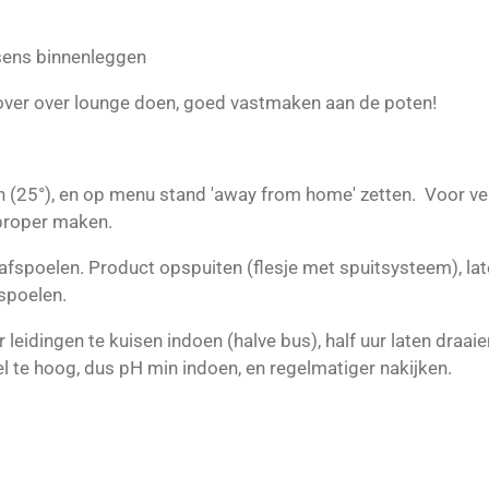
ussens binnenleggen
cover over lounge doen, goed vastmaken aan de poten!
en (25°), en op menu stand 'away from home' zetten. Voor ver
proper maken.
 en afspoelen. Product opspuiten (flesje met spuitsysteem), 
 spoelen.
eidingen te kuisen indoen (halve bus), half uur laten draaien,
el te hoog, dus pH min indoen, en regelmatiger nakijken.