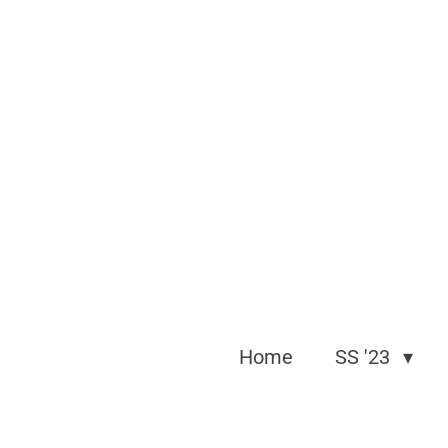
Skip
to
main
content
Home
SS '23