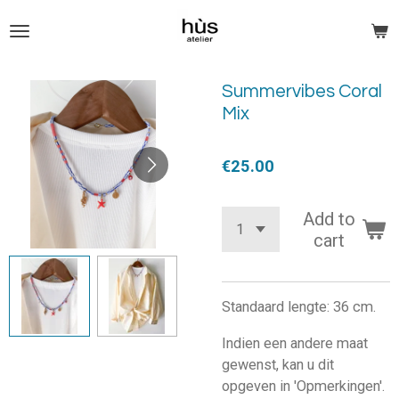
Skip
to
main
content
Summervibes Coral
Mix
€25.00
Add to
cart
Standaard lengte: 36 cm.
Indien een andere maat
gewenst, kan u dit
opgeven in 'Opmerkingen'.