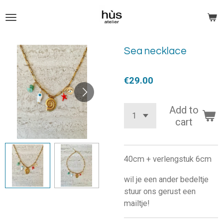
Skip
to
main
content
Sea necklace
€29.00
Add to
cart
40cm + verlengstuk 6cm
wil je een ander bedeltje
stuur ons gerust een
mailtje!