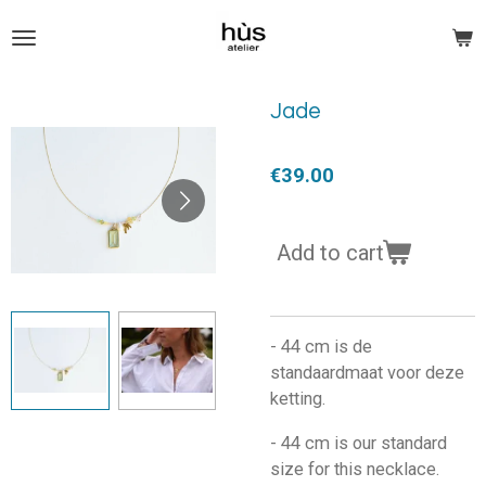
Skip
to
main
content
Jade
€39.00
Add to cart
- 44 cm is de
standaardmaat voor deze
ketting.
- 44 cm is our standard
size for this necklace.