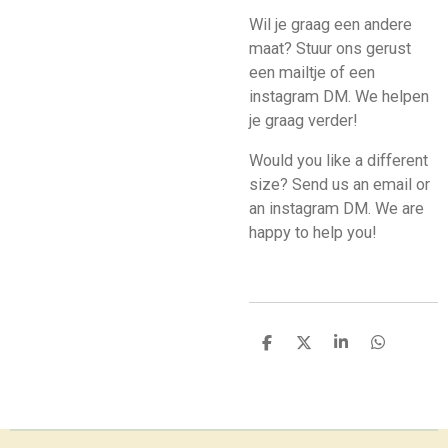
Wil je graag een andere
maat? Stuur ons gerust
een mailtje of een
instagram DM. We helpen
je graag verder!
Would you like a different
size? Send us an email or
an instagram DM. We are
happy to help you!
S
S
S
S
h
h
h
h
a
a
a
a
r
r
r
r
e
e
e
e