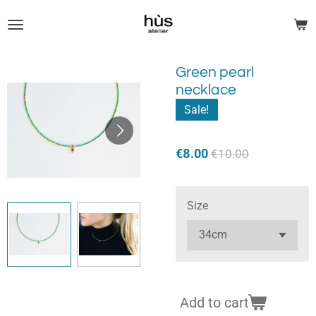
Skip
to
main
content
Green pearl
necklace
Sale!
€8.00
€10.00
Size
Add to cart