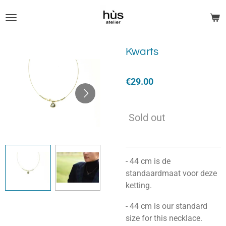
Skip
to
main
content
Kwarts
€29.00
Sold out
- 44 cm is de
standaardmaat voor deze
ketting.
- 44 cm is our standard
size for this necklace.