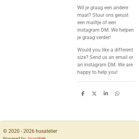
Wil je graag een andere
maat? Stuur ons gerust
een mailtje of een
instagram DM. We helpen
je graag verder!
Would you like a different
size? Send us an email or
an instagram DM. We are
happy to help you!
S
S
S
S
h
h
h
h
a
a
a
a
r
r
r
r
e
e
e
e
© 2020 - 2026 husatelier
Powered by
JouwWeb