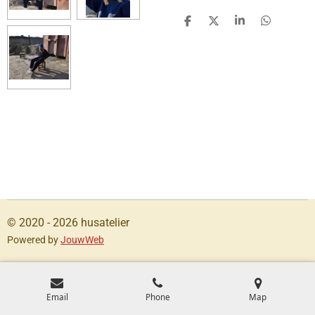
S
S
S
S
h
h
h
h
a
a
a
a
r
r
r
r
e
e
e
e
© 2020 - 2026 husatelier
Powered by
JouwWeb
Email
Phone
Map