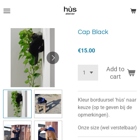
Skip
to
main
content
Cap Black
€15.00
Add to
cart
Kleur borduursel 'hùs' naar
keuze (op te geven bij de
opmerkingen).
Onze size (wel verstelbaar)