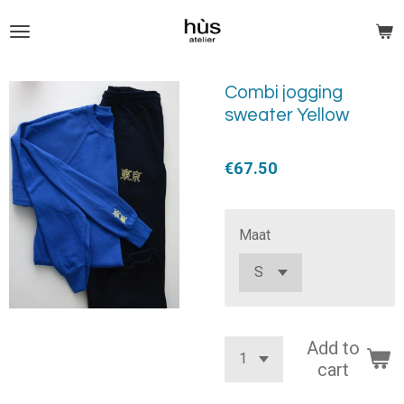
Skip
to
main
content
Combi jogging
sweater Yellow
€67.50
Maat
Add to
cart